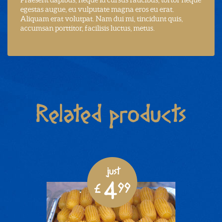
egestas augue, eu vulputate magna eros eu erat.
Aliquam erat volutpat. Nam dui mi, tincidunt quis,
accumsan porttitor, facilisis luctus, metus.
Related products
just
4
£
99