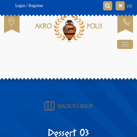
(0)
Login / Register
Tog
BACK TO SHOP
Dessert 03