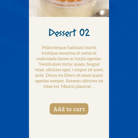
Dessert 02
Pellentesque habitant morbi
tristique senectus et netus et
malesuada fames ac turpis egestas.
Vestibulum tortor quam, feugiat
vitae, ultricies eget, t empor sit amet,
ante. Donec eu libero sit amet quam
egestas semper. Aenean ultricies mi
vitae est. Mauris placerat …
Add to cart