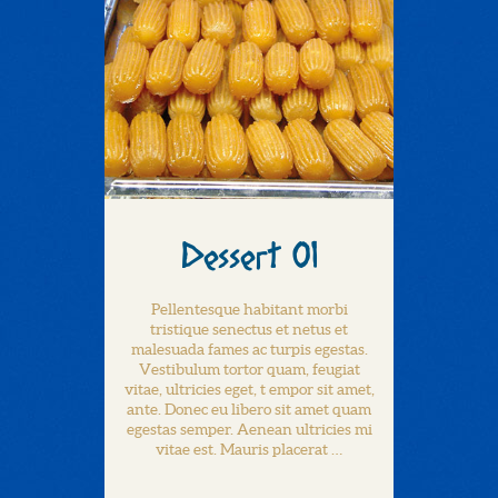
Dessert 01
Pellentesque habitant morbi
tristique senectus et netus et
malesuada fames ac turpis egestas.
Vestibulum tortor quam, feugiat
vitae, ultricies eget, t empor sit amet,
ante. Donec eu libero sit amet quam
egestas semper. Aenean ultricies mi
vitae est. Mauris placerat …