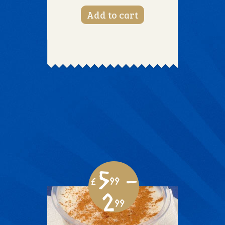
Add to cart
5
-
£
99
2
99