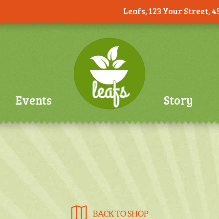
Leafs, 123 Your Street, 4
Events
Story
BACK TO SHOP