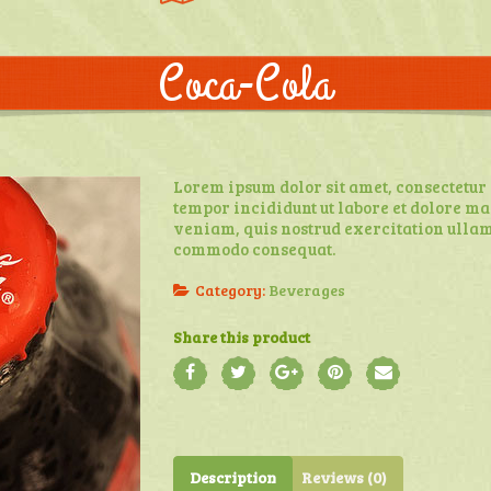
Coca-Cola
Lorem ipsum dolor sit amet, consectetur 
tempor incididunt ut labore et dolore m
veniam, quis nostrud exercitation ullamc
commodo consequat.
Category:
Beverages
Share this product
Description
Reviews (0)