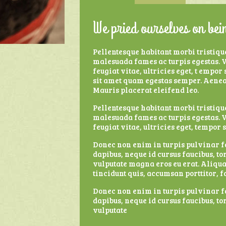
We pried ourselves on bein
Pellentesque habitant morbi tristique
malesuada fames ac turpis egestas. 
feugiat vitae, ultricies eget, t empor 
sit amet quam egestas semper. Aenean
Mauris placerat eleifend leo.
Pellentesque habitant morbi tristique
malesuada fames ac turpis egestas. 
feugiat vitae, ultricies eget, tempor s
Donec non enim in turpis pulvinar fac
dapibus, neque id cursus faucibus, to
vulputate magna eros eu erat. Aliqua
tincidunt quis, accumsan porttitor, fa
Donec non enim in turpis pulvinar fac
dapibus, neque id cursus faucibus, to
vulputate