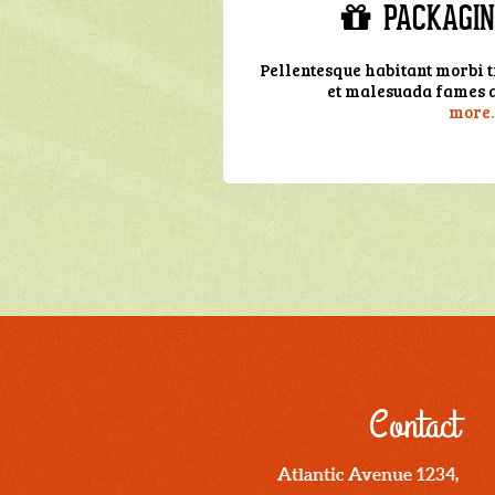
PACKAGIN
Pellentesque habitant morbi tr
et malesuada fames ac
more..
Contact
Atlantic Avenue 1234,