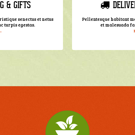
G & GIFTS
DELIVE
istique senectus et netus
Pellentesque habitant mo
 turpis egestas.
et malesuada fa
.