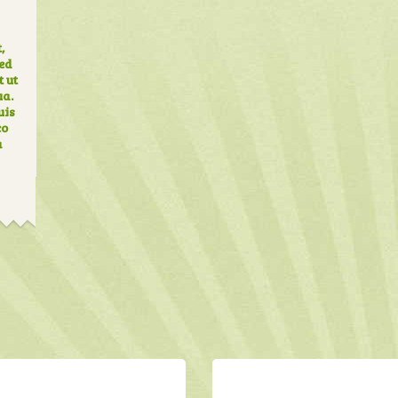
,
sed
 ut
ua.
uis
co
a